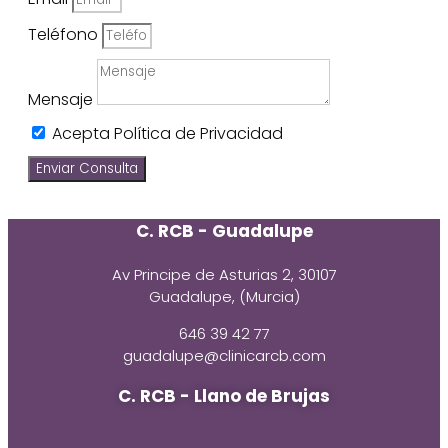
Teléfono
Mensaje
Acepta Política de Privacidad
Enviar Consulta
C. RCB - Guadalupe
Av Principe de Asturias 2, 30107
Guadalupe, (Murcia)
646 39 42 77
guadalupe@clinicarcb.com
C. RCB - Llano de Brujas