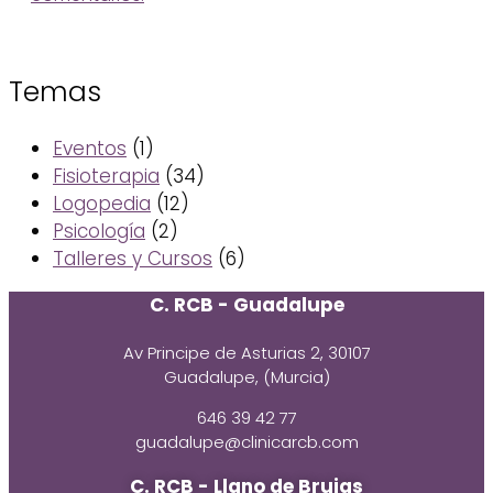
Temas
Eventos
(1)
Fisioterapia
(34)
Logopedia
(12)
Psicología
(2)
Talleres y Cursos
(6)
C. RCB - Guadalupe
Av Principe de Asturias 2, 30107
Guadalupe, (Murcia)
646 39 42 77
guadalupe@clinicarcb.com
C. RCB - Llano de Brujas