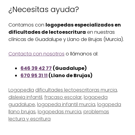
¿Necesitas ayuda?
Contamos con
logopedas especializados en
dificultades de lectoescritura
en nuestras
clínicas de Guadalupe y Llano de Brujas (Murcia).
Contacta con nosotros
o llámanos al:
646 39 42 77
(Guadalupe)
670 95 31 11
(Llano de Brujas)
Categorías
Etiquetas
Logopedia
dificultades lectoescritoras murcia
,
dislexia infantil
,
fracaso escolar
,
logopeda
guadalupe
,
logopeda infantil murcia
,
logopeda
llano brujas
,
logopedas murcia
,
problemas
lectura y escritura