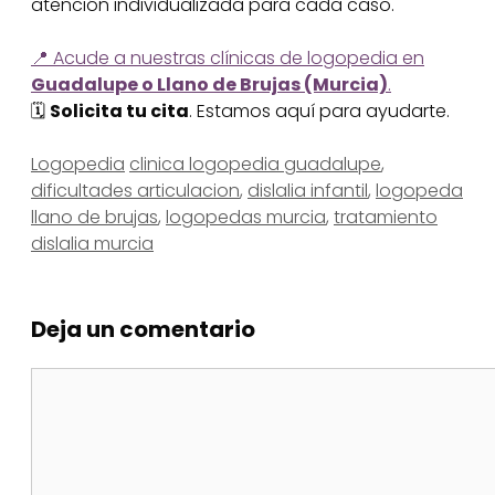
atención individualizada para cada caso.
📍 Acude a nuestras clínicas de logopedia en
Guadalupe o Llano de Brujas (Murcia)
.
🗓️
Solicita tu cita
. Estamos aquí para ayudarte.
Categorías
Etiquetas
Logopedia
clinica logopedia guadalupe
,
dificultades articulacion
,
dislalia infantil
,
logopeda
llano de brujas
,
logopedas murcia
,
tratamiento
dislalia murcia
Deja un comentario
Comentario