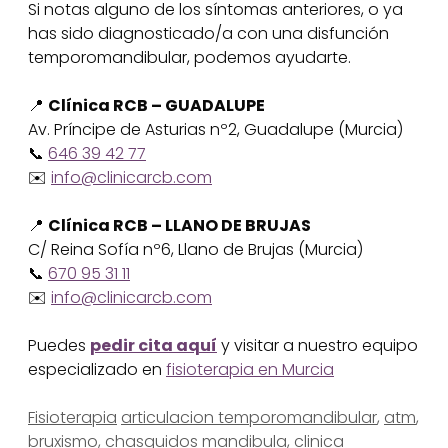
Si notas alguno de los síntomas anteriores, o ya
has sido diagnosticado/a con una disfunción
temporomandibular, podemos ayudarte.
📍
Clínica RCB – GUADALUPE
Av. Príncipe de Asturias nº2, Guadalupe (Murcia)
📞
646 39 42 77
✉️
info@clinicarcb.com
📍
Clínica RCB – LLANO DE BRUJAS
C/ Reina Sofía nº6, Llano de Brujas (Murcia)
📞
670 95 31 11
✉️
info@clinicarcb.com
Puedes
pedir cita aquí
y visitar a nuestro equipo
especializado en
fisioterapia en Murcia
Categorías
Etiquetas
Fisioterapia
articulacion temporomandibular
,
atm
,
bruxismo
,
chasquidos mandibula
,
clinica