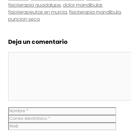
fisioterapia guadalupe
,
dolor mandibular
,
fisioterapeutas en murcia
,
fisioterapia mandibula
,
puncion seca
Deja un comentario
Comentario
Nombre
Corre
electr
Web