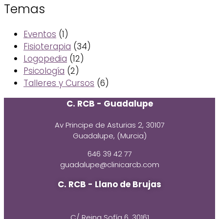
Temas
Eventos
(1)
Fisioterapia
(34)
Logopedia
(12)
Psicología
(2)
Talleres y Cursos
(6)
C. RCB - Guadalupe
Av Principe de Asturias 2, 30107
Guadalupe, (Murcia)
646 39 42 77
guadalupe@clinicarcb.com
C. RCB - Llano de Brujas
C/ Reina Sofía 6, 30161