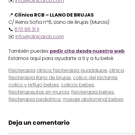
✉️
info@clinicarcb.com
📍
Clínica RCB – LLANO DE BRUJAS
C/ Reina Sofía nº6, Llano de Brujas (Murcia)
📞
670 95 31 11
✉️
info@clinicarcb.com
También puedes
pedir cita desde nuestra web
.
Estamos aquí para ayudarte a ti y a tu bebé.
Categorías
Etiquetas
Fisioterapia
clinica fisioterapia guadalupe
,
clinica
fisioterapia llano de brujas
,
colico del lactante
,
colico y reflujo bebes
,
colicos bebes
,
fisioterapeutas en murcia
,
fisioterapia bebes
,
fisioterapia pediatrica
,
masaje abdominal bebes
Deja un comentario