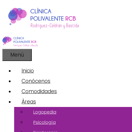
Saltar
al
contenido
Menú
Inicio
Conócenos
Comodidades
Áreas
Logopedia
Psicología