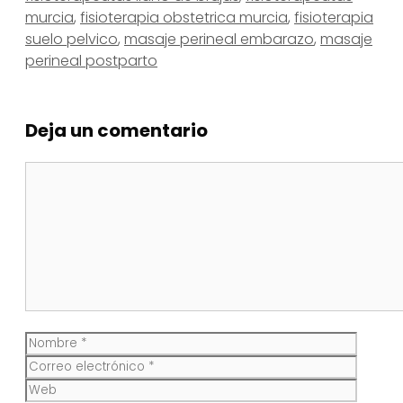
murcia
,
fisioterapia obstetrica murcia
,
fisioterapia
suelo pelvico
,
masaje perineal embarazo
,
masaje
perineal postparto
Deja un comentario
Comentario
Nombre
Corre
electr
Web