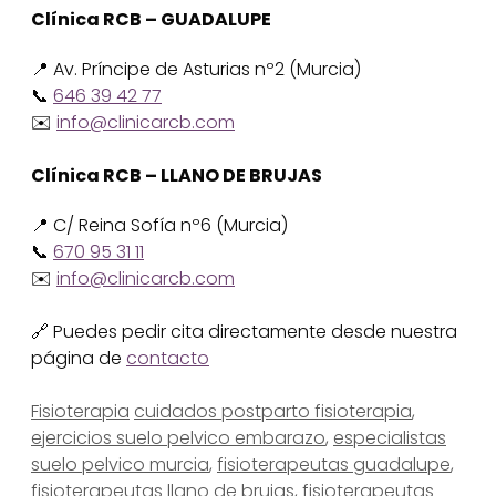
Clínica RCB – GUADALUPE
📍 Av. Príncipe de Asturias nº2 (Murcia)
📞
646 39 42 77
✉️
info@clinicarcb.com
Clínica RCB – LLANO DE BRUJAS
📍 C/ Reina Sofía nº6 (Murcia)
📞
670 95 31 11
✉️
info@clinicarcb.com
🔗 Puedes pedir cita directamente desde nuestra
página de
contacto
Categorías
Etiquetas
Fisioterapia
cuidados postparto fisioterapia
,
ejercicios suelo pelvico embarazo
,
especialistas
suelo pelvico murcia
,
fisioterapeutas guadalupe
,
fisioterapeutas llano de brujas
,
fisioterapeutas