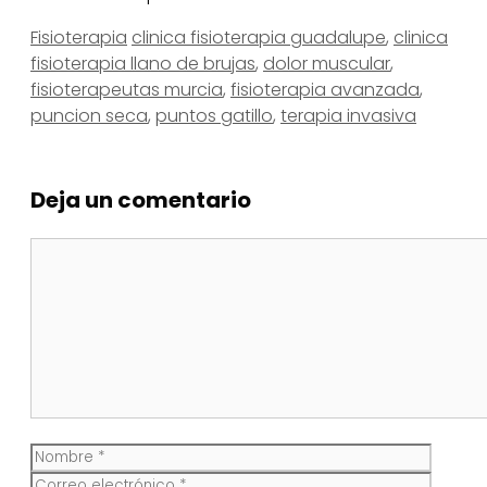
Categorías
Etiquetas
Fisioterapia
clinica fisioterapia guadalupe
,
clinica
fisioterapia llano de brujas
,
dolor muscular
,
fisioterapeutas murcia
,
fisioterapia avanzada
,
puncion seca
,
puntos gatillo
,
terapia invasiva
Deja un comentario
Comentario
Nombre
Corre
electr
Web