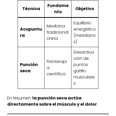
Fundame
Técnica
Objetivo
nto
Equilibrio
Medicina
Acupuntu
energético
tradicional
ra
(meridiano
china
s)
Desactiva
ción de
Fisioterapi
Punción
puntos
a
seca
gatillo
científica
musculare
s
En resumen:
la punción seca actúa
directamente sobre el músculo y el dolor
.