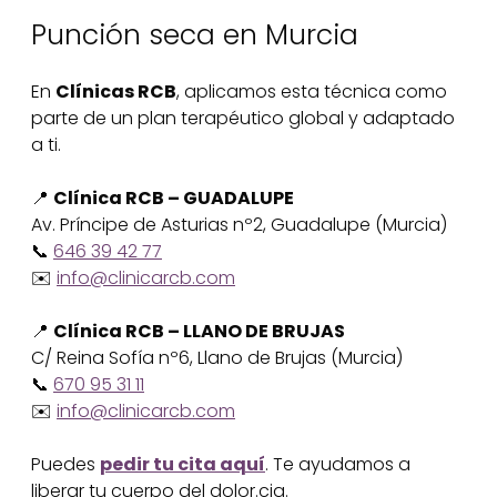
Punción seca en Murcia
En
Clínicas RCB
, aplicamos esta técnica como
parte de un plan terapéutico global y adaptado
a ti.
📍
Clínica RCB – GUADALUPE
Av. Príncipe de Asturias nº2, Guadalupe (Murcia)
📞
646 39 42 77
✉️
info@clinicarcb.com
📍
Clínica RCB – LLANO DE BRUJAS
C/ Reina Sofía nº6, Llano de Brujas (Murcia)
📞
670 95 31 11
✉️
info@clinicarcb.com
Puedes
pedir tu cita aquí
. Te ayudamos a
liberar tu cuerpo del dolor.cia.