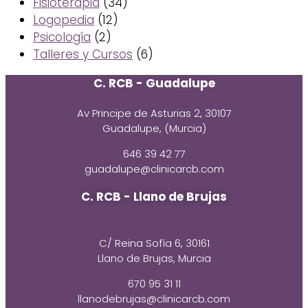
Fisioterapia
(34)
Logopedia
(12)
Psicología
(2)
Talleres y Cursos
(6)
C. RCB - Guadalupe
Av Principe de Asturias 2, 30107
Guadalupe, (Murcia)
646 39 42 77
guadalupe@clinicarcb.com
C. RCB - Llano de Brujas
C/ Reina Sofía 6, 30161
Llano de Brujas, Murcia
670 95 31 11
llanodebrujas@clinicarcb.com