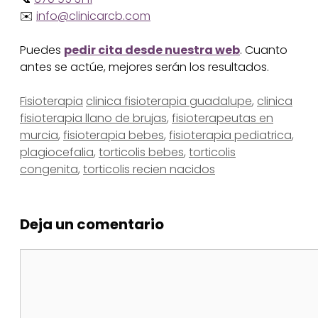
✉️
info@clinicarcb.com
Puedes
pedir cita desde nuestra web
. Cuanto
antes se actúe, mejores serán los resultados.
Categorías
Etiquetas
Fisioterapia
clinica fisioterapia guadalupe
,
clinica
fisioterapia llano de brujas
,
fisioterapeutas en
murcia
,
fisioterapia bebes
,
fisioterapia pediatrica
,
plagiocefalia
,
torticolis bebes
,
torticolis
congenita
,
torticolis recien nacidos
Deja un comentario
Comentario