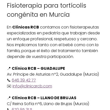
Fisioterapia para tortícolis
congénita en Murcia
En
Clínicas RCB
contamos con fisioterapeutas
especializadas en pediatría que trabajan desde
un enfoque profesional, respetuoso y cercano.
Nos implicamos tanto con el bebé como con la
familia, porque el éxito del tratamiento también
depende de vuestra participación.
📍
Clínica RCB – GUADALUPE
Av. Príncipe de Asturias nº2, Guadalupe (Murcia)
📞
646 39 42 77
✉️
info@clinicarcb.com
📍
Clínica RCB – LLANO DE BRUJAS
C/ Reina Sofía nº6, Llano de Brujas (Murcia)
📞
670 95 31 11