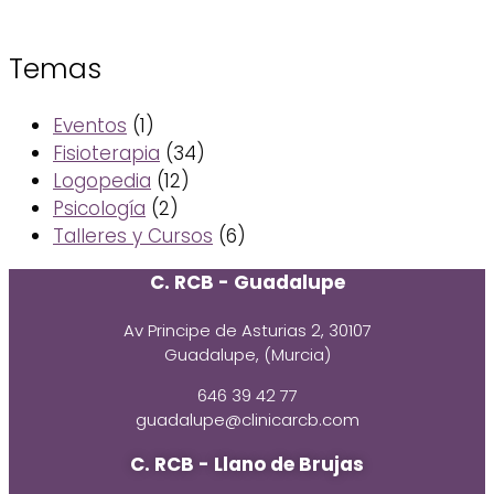
Temas
Eventos
(1)
Fisioterapia
(34)
Logopedia
(12)
Psicología
(2)
Talleres y Cursos
(6)
C. RCB - Guadalupe
Av Principe de Asturias 2, 30107
Guadalupe, (Murcia)
646 39 42 77
guadalupe@clinicarcb.com
C. RCB - Llano de Brujas