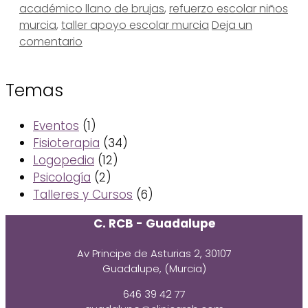
académico llano de brujas
,
refuerzo escolar niños
murcia
,
taller apoyo escolar murcia
Deja un
comentario
Temas
Eventos
(1)
Fisioterapia
(34)
Logopedia
(12)
Psicología
(2)
Talleres y Cursos
(6)
C. RCB - Guadalupe
Av Principe de Asturias 2, 30107
Guadalupe, (Murcia)
646 39 42 77