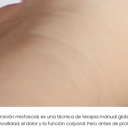
ción miofascial, es una técnica de terapia manual global
a movilidad, el dolor y la función corporal. Pero antes de 