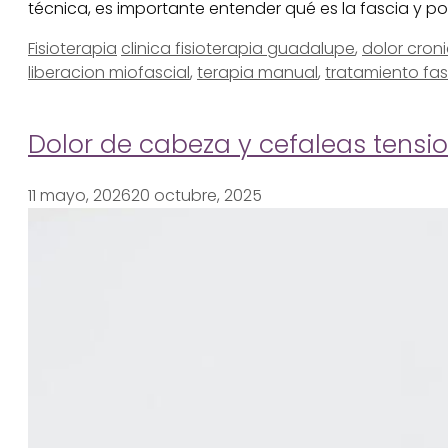
técnica, es importante entender qué es la fascia y po
Categorías
Etiquetas
Fisioterapia
clinica fisioterapia guadalupe
,
dolor cron
liberacion miofascial
,
terapia manual
,
tratamiento fas
Dolor de cabeza y cefaleas tensio
11 mayo, 2026
20 octubre, 2025