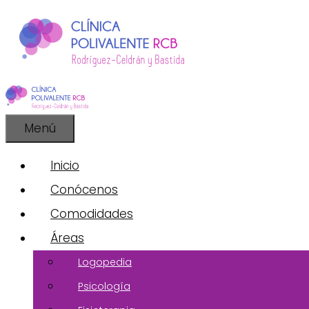
Saltar
al
contenido
Menú
Inicio
Conócenos
Comodidades
Áreas
Logopedia
Psicología