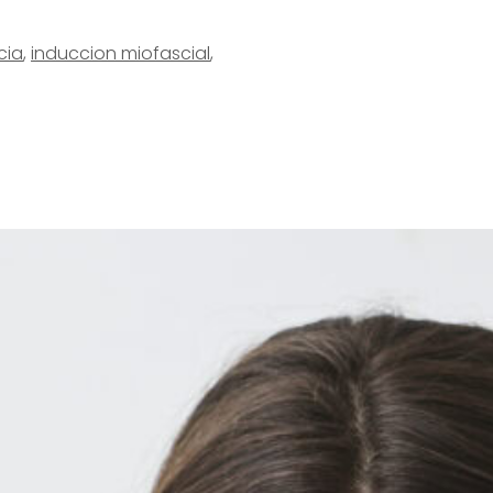
cia
,
induccion miofascial
,