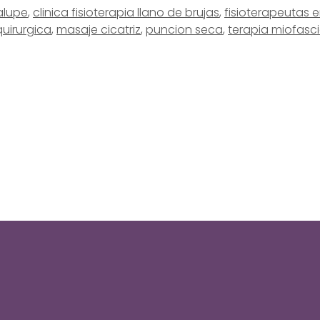
alupe
,
clinica fisioterapia llano de brujas
,
fisioterapeutas 
quirurgica
,
masaje cicatriz
,
puncion seca
,
terapia miofasci