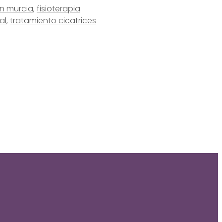
en murcia
,
fisioterapia
al
,
tratamiento cicatrices