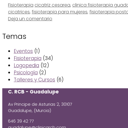
Categorías
Etiquetas
Fisioterapia
cicatriz cesarea
,
clinica fisioterapia guad
cicatrices
,
fisioterapia para mujeres
,
fisioterapia post
Deja un comentario
Temas
Eventos
(1)
Fisioterapia
(34)
Logopedia
(12)
Psicología
(2)
Talleres y Cursos
(6)
C. RCB - Guadalupe
Av Principe de Asturias 2, 30107
Guadalupe, (Murcia)
646 39 42 77
guadalupe@clinicarcb.com