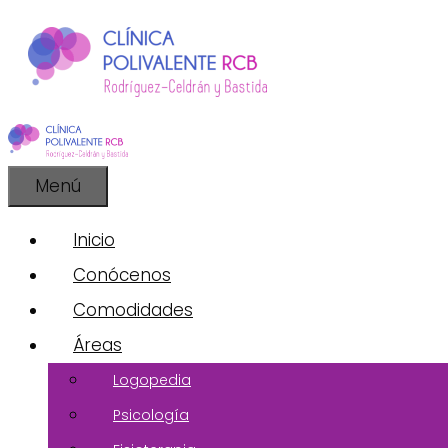
Saltar
al
contenido
Menú
Inicio
Conócenos
Comodidades
Áreas
Logopedia
Psicología