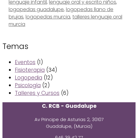
lenguaje infantil
,
lenguaje oral y escrito niños
,
logopedas guadalupe
,
logopedas llano de
brujas
,
logopedas murcia
,
talleres lenguaje oral
murcia
Temas
Eventos
(1)
Fisioterapia
(34)
Logopedia
(12)
Psicología
(2)
Talleres y Cursos
(6)
C. RCB - Guadalupe
Av Principe de Asturias 2, 30107
Guadalupe, (Murcia)
646 39 42 77