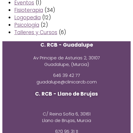
Eventos
(1)
Fisioterapia
(34)
Logopedia
(12)
Psicología
(2)
Talleres y Cursos
(6)
C. RCB - Guadalupe
Av Principe de Asturias 2, 30107
Guadalupe, (Murcia)
646 39 42 77
guadalupe@clinicarcb.com
C. RCB - Llano de Brujas
C/ Reina Sofía 6, 30161
Llano de Brujas, Murcia
670 95 31 11