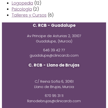
Logopedia
(12)
Psicología
(2)
Talleres y Cursos
(6)
C. RCB - Guadalupe
Av Principe de Asturias 2, 30107
Guadalupe, (Murcia)
646 39 42 77
guadalupe@clinicarcb.com
C. RCB - Llano de Brujas
C/ Reina Sofía 6, 30161
Llano de Brujas, Murcia
670 95 31 11
llanodebrujas@clinicarcb.com