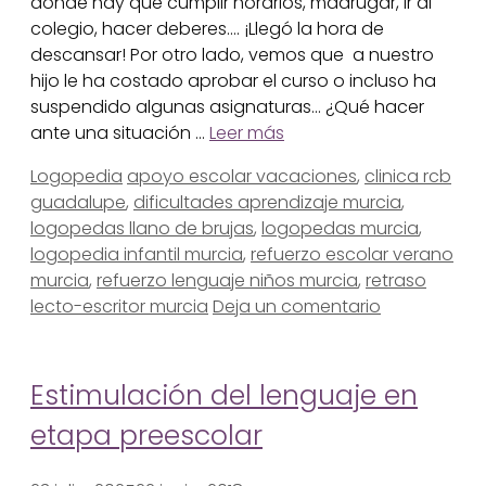
donde hay que cumplir horarios, madrugar, ir al
colegio, hacer deberes…. ¡Llegó la hora de
descansar! Por otro lado, vemos que a nuestro
hijo le ha costado aprobar el curso o incluso ha
suspendido algunas asignaturas… ¿Qué hacer
ante una situación …
Leer más
Categorías
Etiquetas
Logopedia
apoyo escolar vacaciones
,
clinica rcb
guadalupe
,
dificultades aprendizaje murcia
,
logopedas llano de brujas
,
logopedas murcia
,
logopedia infantil murcia
,
refuerzo escolar verano
murcia
,
refuerzo lenguaje niños murcia
,
retraso
lecto-escritor murcia
Deja un comentario
Estimulación del lenguaje en
etapa preescolar