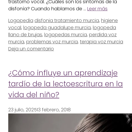
trastorno vocal. ¿Cuáles son los síntomas de la
disfonía? Cuando hablamos de …
Leer más
Categorías
Etiquetas
Logopedia
disfonia tratamiento murcia
,
higiene
vocal
,
logopeda guadalupe murcia
,
logopeda
llano de brujas
,
logopedas murcia
,
perdida voz
murcia
,
problemas voz murcia
,
terapia voz murcia
Deja un comentario
¿Cómo influye un aprendizaje
tardío de la lectoescritura en la
vida del niño?
23 julio, 2025
13 febrero, 2018