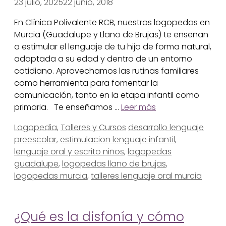
23 julio, 2025
22 junio, 2018
En Clínica Polivalente RCB, nuestros logopedas en
Murcia (Guadalupe y Llano de Brujas) te enseñan
a estimular el lenguaje de tu hijo de forma natural,
adaptada a su edad y dentro de un entorno
cotidiano. Aprovechamos las rutinas familiares
como herramienta para fomentar la
comunicación, tanto en la etapa infantil como
primaria. Te enseñamos …
Leer más
Categorías
Etiquetas
Logopedia
,
Talleres y Cursos
desarrollo lenguaje
preescolar
,
estimulacion lenguaje infantil
,
lenguaje oral y escrito niños
,
logopedas
guadalupe
,
logopedas llano de brujas
,
logopedas murcia
,
talleres lenguaje oral murcia
¿Qué es la disfonía y cómo