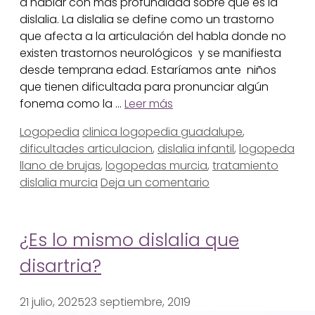
a hablar con más profundidad sobre que es la
dislalia. La dislalia se define como un trastorno
que afecta a la articulación del habla donde no
existen trastornos neurológicos y se manifiesta
desde temprana edad. Estaríamos ante niños
que tienen dificultada para pronunciar algún
fonema como la …
Leer más
Categorías
Etiquetas
Logopedia
clinica logopedia guadalupe
,
dificultades articulacion
,
dislalia infantil
,
logopeda
llano de brujas
,
logopedas murcia
,
tratamiento
dislalia murcia
Deja un comentario
¿Es lo mismo dislalia que
disartria?
21 julio, 2025
23 septiembre, 2019