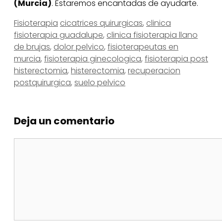
(Murcia)
. Estaremos encantadas de ayudarte.
Categorías
Etiquetas
Fisioterapia
cicatrices quirurgicas
,
clinica
fisioterapia guadalupe
,
clinica fisioterapia llano
de brujas
,
dolor pelvico
,
fisioterapeutas en
murcia
,
fisioterapia ginecologica
,
fisioterapia post
histerectomia
,
histerectomia
,
recuperacion
postquirurgica
,
suelo pelvico
Deja un comentario
Comentario