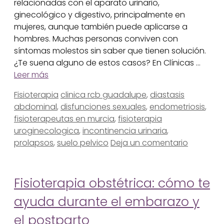
relacionadas con el aparato urinario,
ginecológico y digestivo, principalmente en
mujeres, aunque también puede aplicarse a
hombres. Muchas personas conviven con
síntomas molestos sin saber que tienen solución.
¿Te suena alguno de estos casos? En Clínicas …
Leer más
Categorías
Etiquetas
Fisioterapia
clinica rcb guadalupe
,
diastasis
abdominal
,
disfunciones sexuales
,
endometriosis
,
fisioterapeutas en murcia
,
fisioterapia
uroginecologica
,
incontinencia urinaria
,
prolapsos
,
suelo pelvico
Deja un comentario
Fisioterapia obstétrica: cómo te
ayuda durante el embarazo y
el postparto