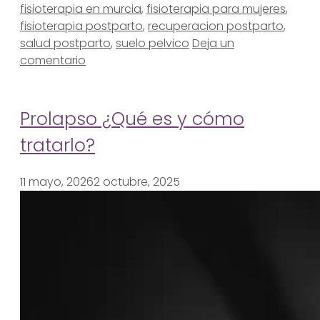
fisioterapia en murcia
,
fisioterapia para mujeres
,
fisioterapia postparto
,
recuperacion postparto
,
salud postparto
,
suelo pelvico
Deja un
comentario
Prolapso ¿Qué es y cómo
tratarlo?
11 mayo, 2026
2 octubre, 2025