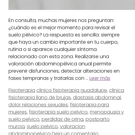
En consulta, muchas mujeres nos preguntan:
¿cuándo es el mejor momento para revisar el
suelo pélvico? La respuesta es sencilla: siempre
que haya un cambio importante en tu cuerpo,
rutina o si aparece cualquier síntoma
relacionado con esta zona. Realizarse una
valoración abdominopélvica anual permite
prevenir disfunciones, detectar alteraciones en
fases tempranas y tratarlas con …
Leer más
Categorías
Etiquetas
Fisioterapia
clinica fisioterapia guadalupe
,
clinica
fisioterapia llano de brujas
,
diastasis abdominal
,
dolor relaciones sexuales
,
fisioterapia para
mujeres
,
fisioterapia suelo pelvico
,
menopausia y
suelo pelvico
,
perdidas de orina
,
postparto
murcia
,
suelo pelvico
,
valoracion
abdominopelvica
Deja un comentario