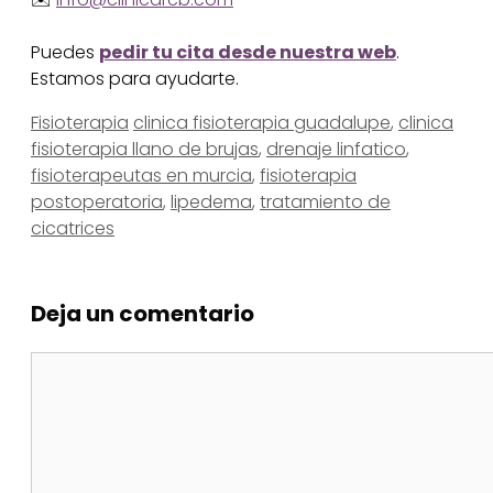
Puedes
pedir tu cita desde nuestra web
.
Estamos para ayudarte.
Categorías
Etiquetas
Fisioterapia
clinica fisioterapia guadalupe
,
clinica
fisioterapia llano de brujas
,
drenaje linfatico
,
fisioterapeutas en murcia
,
fisioterapia
postoperatoria
,
lipedema
,
tratamiento de
cicatrices
Deja un comentario
Comentario