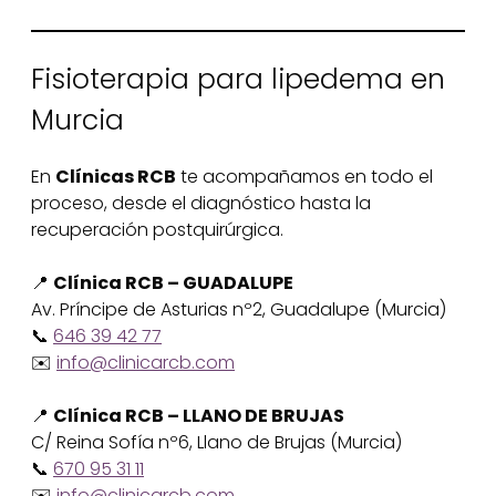
Fisioterapia para lipedema en
Murcia
En
Clínicas RCB
te acompañamos en todo el
proceso, desde el diagnóstico hasta la
recuperación postquirúrgica.
📍
Clínica RCB – GUADALUPE
Av. Príncipe de Asturias nº2, Guadalupe (Murcia)
📞
646 39 42 77
✉️
info@clinicarcb.com
📍
Clínica RCB – LLANO DE BRUJAS
C/ Reina Sofía nº6, Llano de Brujas (Murcia)
📞
670 95 31 11
✉️
info@clinicarcb.com