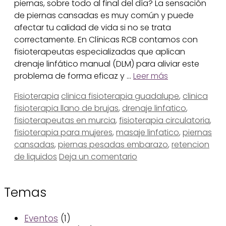
piernas, sobre todo al final del día? La sensación
de piernas cansadas es muy común y puede
afectar tu calidad de vida si no se trata
correctamente. En Clínicas RCB contamos con
fisioterapeutas especializadas que aplican
drenaje linfático manual (DLM) para aliviar este
problema de forma eficaz y …
Leer más
Categorías
Etiquetas
Fisioterapia
clinica fisioterapia guadalupe
,
clinica
fisioterapia llano de brujas
,
drenaje linfatico
,
fisioterapeutas en murcia
,
fisioterapia circulatoria
,
fisioterapia para mujeres
,
masaje linfatico
,
piernas
cansadas
,
piernas pesadas embarazo
,
retencion
de liquidos
Deja un comentario
Temas
Eventos
(1)