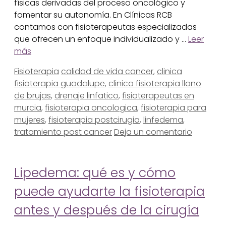
físicas derivadas del proceso oncológico y
fomentar su autonomía. En Clínicas RCB
contamos con fisioterapeutas especializadas
que ofrecen un enfoque individualizado y …
Leer
más
Categorías
Etiquetas
Fisioterapia
calidad de vida cancer
,
clinica
fisioterapia guadalupe
,
clinica fisioterapia llano
de brujas
,
drenaje linfatico
,
fisioterapeutas en
murcia
,
fisioterapia oncologica
,
fisioterapia para
mujeres
,
fisioterapia postcirugia
,
linfedema
,
tratamiento post cancer
Deja un comentario
Lipedema: qué es y cómo
puede ayudarte la fisioterapia
antes y después de la cirugía