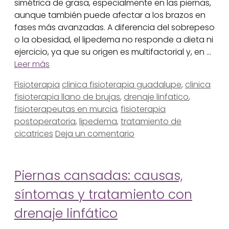
simétrica de grasa, especialmente en las piernas,
aunque también puede afectar a los brazos en
fases más avanzadas. A diferencia del sobrepeso
o la obesidad, el lipedema no responde a dieta ni
ejercicio, ya que su origen es multifactorial y, en …
Leer más
Categorías
Etiquetas
Fisioterapia
clinica fisioterapia guadalupe
,
clinica
fisioterapia llano de brujas
,
drenaje linfatico
,
fisioterapeutas en murcia
,
fisioterapia
postoperatoria
,
lipedema
,
tratamiento de
cicatrices
Deja un comentario
Piernas cansadas: causas,
síntomas y tratamiento con
drenaje linfático