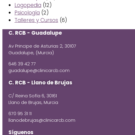
Logopedia
(12)
Psicología
(2)
Talleres y Cursos
(6)
C. RCB - Guadalupe
Av Principe de Asturias 2, 30107
Guadalupe, (Murcia)
646 39 42 77
guadalupe@clinicarcb.com
C. RCB - Llano de Brujas
C/ Reina Sofía 6, 30161
Llano de Brujas, Murcia
670 95 31 11
llanodebrujas@clinicarcb.com
Síguenos