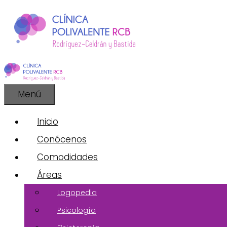
Saltar
al
contenido
Menú
Inicio
Conócenos
Comodidades
Áreas
Logopedia
Psicología