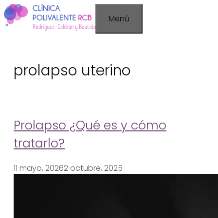
Saltar
Menú
al
contenido
prolapso uterino
Prolapso ¿Qué es y cómo
tratarlo?
11 mayo, 2026
2 octubre, 2025