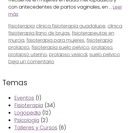
con antecedentes de partos vaginales, en …
Leer
más
Categorías
Etiquetas
Fisioterapia
clinica fisioterapia guadalupe
,
clinica
fisioterapia llano de brujas
,
fisioterapeutas en
murcia
,
fisioterapia para mujeres
,
fisioterapia
prolapso
,
fisioterapia suelo pelvico
,
prolapso
,
prolapso uterino
,
prolapso vesical
,
suelo pelvico
Deja un comentario
Temas
Eventos
(1)
Fisioterapia
(34)
Logopedia
(12)
Psicología
(2)
Talleres y Cursos
(6)