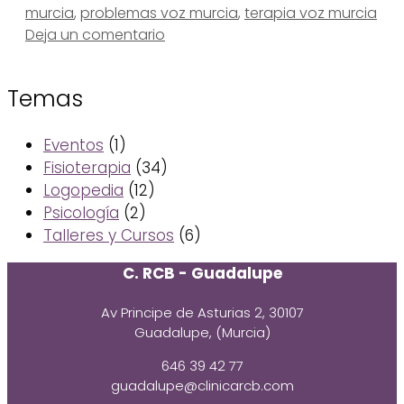
murcia
,
problemas voz murcia
,
terapia voz murcia
Deja un comentario
Temas
Eventos
(1)
Fisioterapia
(34)
Logopedia
(12)
Psicología
(2)
Talleres y Cursos
(6)
C. RCB - Guadalupe
Av Principe de Asturias 2, 30107
Guadalupe, (Murcia)
646 39 42 77
guadalupe@clinicarcb.com