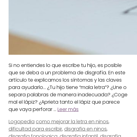
Si no entiendes lo que escribe tu hijo, es posible
que se deba a un problema de disgrafía. En este
artículo te explicamos los síntomas y las claves
para ayudarlo… ¿Tu hijo tiene “mala letra”? ¿Une o
separa palabras de manera inadecuada? ¿Coge
mal el lápiz? ¿Aprieta tanto el lápiz que parece
que vaya perforar …
Leer más
Categorías
Etiquetas
Logopedia
como mejorar la letra en ninos
,
dificultad para escribir
,
disgrafia en ninos
,
disgrafia fonologica
,
disgrafia infantil
,
disgrafia