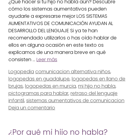
¿Qué hacer si tu hijo no habla aún? Descubre
cómo los sistemas aumentativos pueden
ayudarle a expresarse mejor LOS SISTEMAS
AUMENTATIVOS DE COMUNICACIÓN AYUDAN AL
DESARROLLO DEL LENGUAJE Si ya te han
recomendado utilizarlos o has oído hablar de
ellos en alguna ocasión en este texto os
explicamos de una manera breve en qué
consisten …
Leer más
Categorías
Etiquetas
Logopedia
comunicacion alternativa niños
,
logopedas en guadalupe
,
logopedas en llano de
brujas
,
logopedas en murcia
,
mi hijo no habla
,
pictogramas para hablar
,
retraso del lenguaje
infantil
,
sistemas aumentativos de comunicacion
Deja un comentario
¿Por qué mi hijo no habla?