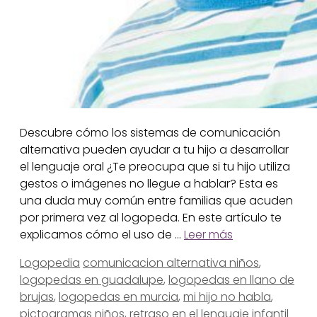
Descubre cómo los sistemas de comunicación
alternativa pueden ayudar a tu hijo a desarrollar
el lenguaje oral ¿Te preocupa que si tu hijo utiliza
gestos o imágenes no llegue a hablar? Esta es
una duda muy común entre familias que acuden
por primera vez al logopeda. En este artículo te
explicamos cómo el uso de …
Leer más
Categorías
Etiquetas
Logopedia
comunicacion alternativa niños
,
logopedas en guadalupe
,
logopedas en llano de
brujas
,
logopedas en murcia
,
mi hijo no habla
,
pictogramas niños
,
retraso en el lenguaje infantil