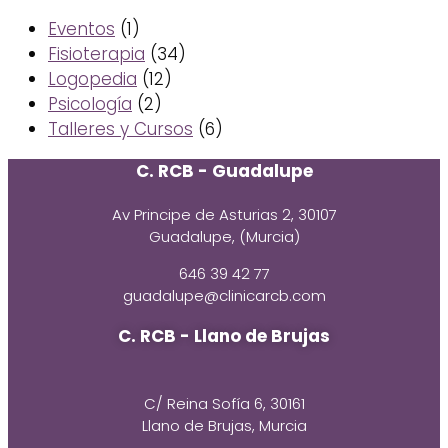
Eventos
(1)
Fisioterapia
(34)
Logopedia
(12)
Psicología
(2)
Talleres y Cursos
(6)
C. RCB - Guadalupe
Av Principe de Asturias 2, 30107
Guadalupe, (Murcia)
646 39 42 77
guadalupe@clinicarcb.com
C. RCB - Llano de Brujas
C/ Reina Sofía 6, 30161
Llano de Brujas, Murcia