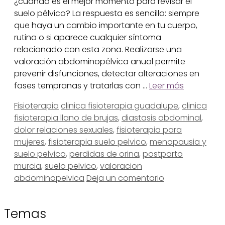
¿cuándo es el mejor momento para revisar el
suelo pélvico? La respuesta es sencilla: siempre
que haya un cambio importante en tu cuerpo,
rutina o si aparece cualquier síntoma
relacionado con esta zona. Realizarse una
valoración abdominopélvica anual permite
prevenir disfunciones, detectar alteraciones en
fases tempranas y tratarlas con …
Leer más
Categorías
Etiquetas
Fisioterapia
clinica fisioterapia guadalupe
,
clinica
fisioterapia llano de brujas
,
diastasis abdominal
,
dolor relaciones sexuales
,
fisioterapia para
mujeres
,
fisioterapia suelo pelvico
,
menopausia y
suelo pelvico
,
perdidas de orina
,
postparto
murcia
,
suelo pelvico
,
valoracion
abdominopelvica
Deja un comentario
Temas