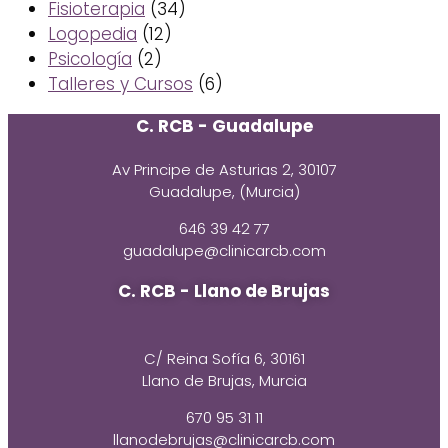
Fisioterapia
(34)
Logopedia
(12)
Psicología
(2)
Talleres y Cursos
(6)
C. RCB - Guadalupe
Av Principe de Asturias 2, 30107
Guadalupe, (Murcia)
646 39 42 77
guadalupe@clinicarcb.com
C. RCB - Llano de Brujas
C/ Reina Sofía 6, 30161
Llano de Brujas, Murcia
670 95 31 11
llanodebrujas@clinicarcb.com