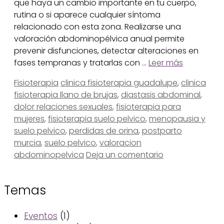
que haya un cambio importante en tu cuerpo,
rutina o si aparece cualquier síntoma
relacionado con esta zona. Realizarse una
valoración abdominopélvica anual permite
prevenir disfunciones, detectar alteraciones en
fases tempranas y tratarlas con …
Leer más
Categorías
Etiquetas
Fisioterapia
clinica fisioterapia guadalupe
,
clinica
fisioterapia llano de brujas
,
diastasis abdominal
,
dolor relaciones sexuales
,
fisioterapia para
mujeres
,
fisioterapia suelo pelvico
,
menopausia y
suelo pelvico
,
perdidas de orina
,
postparto
murcia
,
suelo pelvico
,
valoracion
abdominopelvica
Deja un comentario
Temas
Eventos
(1)