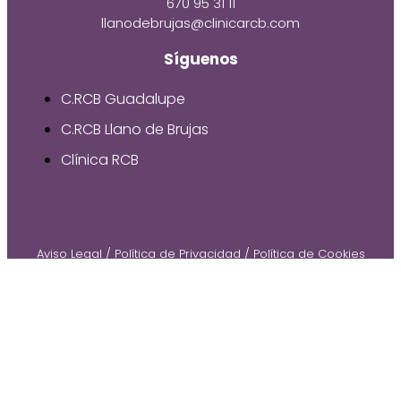
670 95 31 11
llanodebrujas@clinicarcb.com
Síguenos
C.RCB Guadalupe
C.RCB Llano de Brujas
Clínica RCB
© 2026 by Gruetzi
Aviso Legal
/
Política de Privacidad
/
Política de Cookies