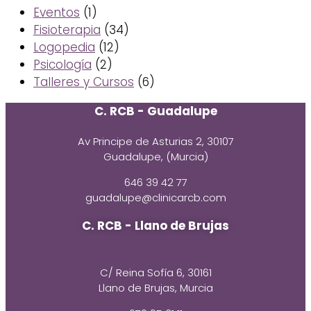
Eventos
(1)
Fisioterapia
(34)
Logopedia
(12)
Psicología
(2)
Talleres y Cursos
(6)
C. RCB - Guadalupe
Av Principe de Asturias 2, 30107
Guadalupe, (Murcia)
646 39 42 77
guadalupe@clinicarcb.com
C. RCB - Llano de Brujas
C/ Reina Sofía 6, 30161
Llano de Brujas, Murcia