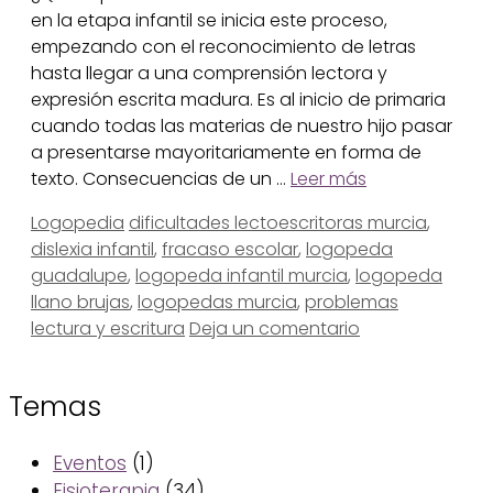
en la etapa infantil se inicia este proceso,
empezando con el reconocimiento de letras
hasta llegar a una comprensión lectora y
expresión escrita madura. Es al inicio de primaria
cuando todas las materias de nuestro hijo pasar
a presentarse mayoritariamente en forma de
texto. Consecuencias de un …
Leer más
Categorías
Etiquetas
Logopedia
dificultades lectoescritoras murcia
,
dislexia infantil
,
fracaso escolar
,
logopeda
guadalupe
,
logopeda infantil murcia
,
logopeda
llano brujas
,
logopedas murcia
,
problemas
lectura y escritura
Deja un comentario
Temas
Eventos
(1)
Fisioterapia
(34)