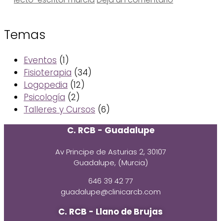
Temas
Eventos
(1)
Fisioterapia
(34)
Logopedia
(12)
Psicología
(2)
Talleres y Cursos
(6)
C. RCB - Guadalupe
Av Principe de Asturias 2, 30107
Guadalupe, (Murcia)
646 39 42 77
guadalupe@clinicarcb.com
C. RCB - Llano de Brujas