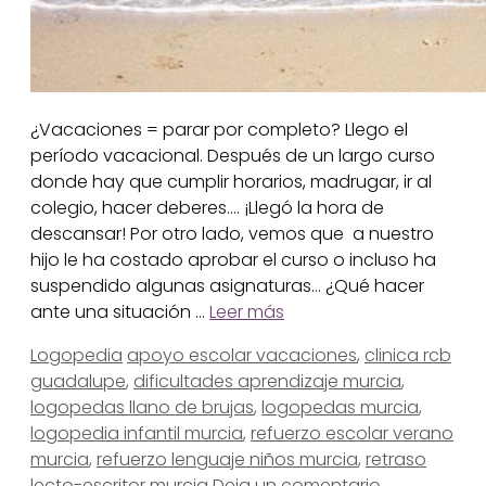
¿Vacaciones = parar por completo? Llego el
período vacacional. Después de un largo curso
donde hay que cumplir horarios, madrugar, ir al
colegio, hacer deberes…. ¡Llegó la hora de
descansar! Por otro lado, vemos que a nuestro
hijo le ha costado aprobar el curso o incluso ha
suspendido algunas asignaturas… ¿Qué hacer
ante una situación …
Leer más
Categorías
Etiquetas
Logopedia
apoyo escolar vacaciones
,
clinica rcb
guadalupe
,
dificultades aprendizaje murcia
,
logopedas llano de brujas
,
logopedas murcia
,
logopedia infantil murcia
,
refuerzo escolar verano
murcia
,
refuerzo lenguaje niños murcia
,
retraso
lecto-escritor murcia
Deja un comentario