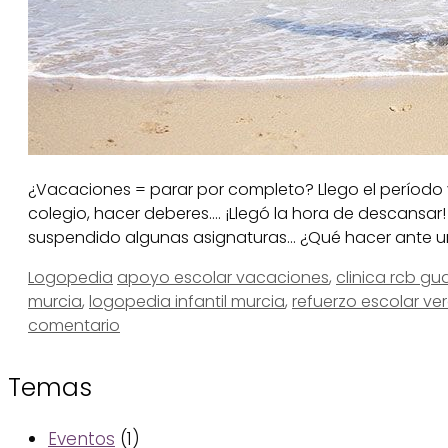
¿Vacaciones = parar por completo? Llego el período 
colegio, hacer deberes…. ¡Llegó la hora de descansar!
suspendido algunas asignaturas… ¿Qué hacer ante u
Categorías
Etiquetas
Logopedia
apoyo escolar vacaciones
,
clinica rcb g
murcia
,
logopedia infantil murcia
,
refuerzo escolar ve
comentario
Temas
Eventos
(1)