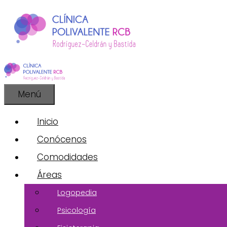
Saltar
al
contenido
Menú
Inicio
Conócenos
Comodidades
Áreas
Logopedia
Psicología