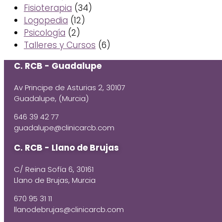
Fisioterapia
(34)
Logopedia
(12)
Psicología
(2)
Talleres y Cursos
(6)
C. RCB - Guadalupe
Av Principe de Asturias 2, 30107
Guadalupe, (Murcia)
646 39 42 77
guadalupe@clinicarcb.com
C. RCB - Llano de Brujas
C/ Reina Sofía 6, 30161
Llano de Brujas, Murcia
670 95 31 11
llanodebrujas@clinicarcb.com