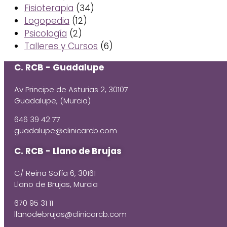
Fisioterapia
(34)
Logopedia
(12)
Psicología
(2)
Talleres y Cursos
(6)
C. RCB - Guadalupe
Av Principe de Asturias 2, 30107
Guadalupe, (Murcia)
646 39 42 77
guadalupe@clinicarcb.com
C. RCB - Llano de Brujas
C/ Reina Sofía 6, 30161
Llano de Brujas, Murcia
670 95 31 11
llanodebrujas@clinicarcb.com