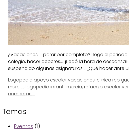
¿Vacaciones = parar por completo? Llego el período 
colegio, hacer deberes…. ¡Llegó la hora de descansar!
suspendido algunas asignaturas… ¿Qué hacer ante u
Categorías
Etiquetas
Logopedia
apoyo escolar vacaciones
,
clinica rcb g
murcia
,
logopedia infantil murcia
,
refuerzo escolar ve
comentario
Temas
Eventos
(1)