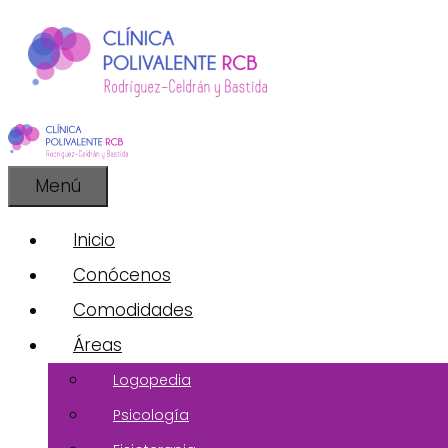
Saltar
al
contenido
Menú
Inicio
Conócenos
Comodidades
Áreas
Logopedia
Psicología